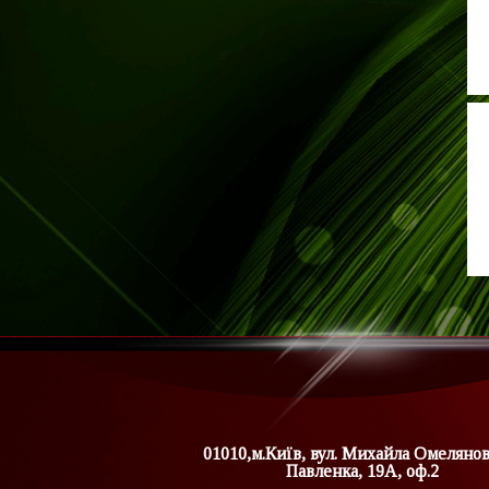
01010,м.Київ, вул. Михайла Омеляно
Павленка, 19А, оф.2