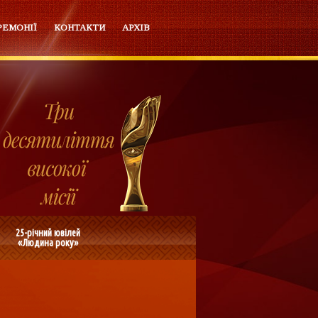
РЕМОНІЇ
КОНТАКТИ
АРХІВ
25-річний ювілей
«Людина року»