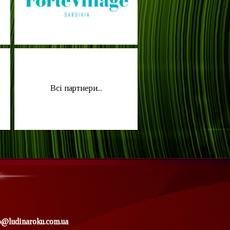
Всі партнери...
o@ludinaroku.com.ua