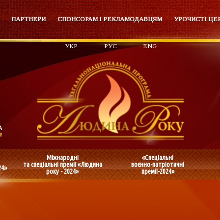
ПАРТНЕРИ
СПОНСОРАМ І РЕКЛАМОДАВЦЯМ
УРОЧИСТІ ЦЕ
УКР
РУС
ENG
Міжнародні
«Спеціальні
та спеціальні премії «Людина
воєнно-патріотичні
24»
року - 2024»
премії-2024»