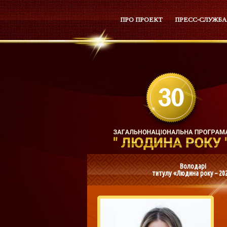
ПРО ПРОЕКТ
ПРЕСС-СЛУЖБА
Володарі
титулу «Людина року – 20