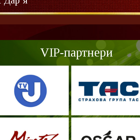
Дар’я
VIP-партнери