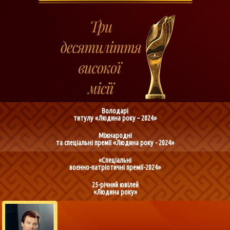
Володарі
титулу «Людина року – 2024»
Міжнародні
та спеціальні премії «Людина року - 2024»
«Спеціальні
воєнно-патріотичні премії-2024»
25-річний ювілей
«Людина року»