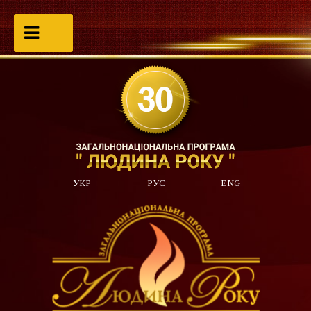
УКР
РУС
ENG