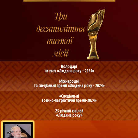
Володарі
титулу «Людина року – 2024»
Міжнародні
та спеціальні премії «Людина року - 2024»
«Спеціальні
воєнно-патріотичні премії-2024»
25-річний ювілей
«Людина року»