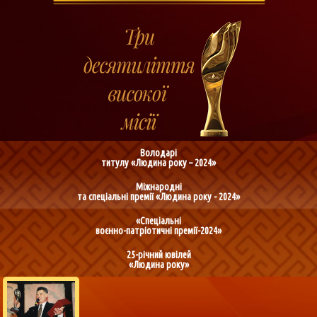
Володарі
титулу «Людина року – 2024»
Міжнародні
та спеціальні премії «Людина року - 2024»
«Спеціальні
воєнно-патріотичні премії-2024»
25-річний ювілей
«Людина року»