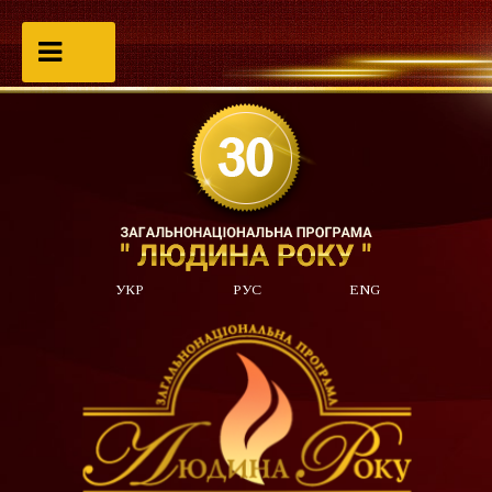
УКР
РУС
ENG