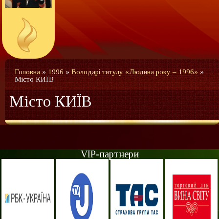
Головна
»
1996
»
Володарі титулу «Людина року – 1996»
»
Місто КИЇВ
Місто КИЇВ
VIP-партнери