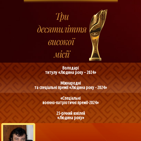
Володарі
титулу «Людина року – 2024»
Міжнародні
та спеціальні премії «Людина року - 2024»
«Спеціальні
воєнно-патріотичні премії-2024»
25-річний ювілей
«Людина року»