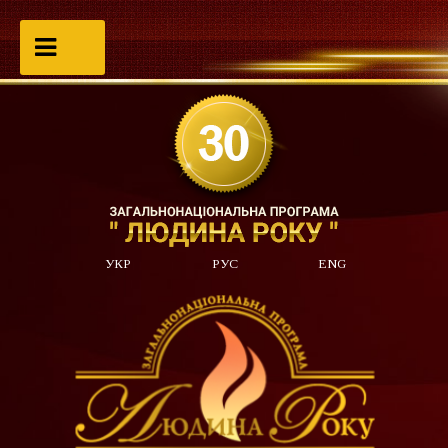
УКР
РУС
ENG