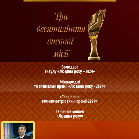
Володарі
титулу «Людина року – 2024»
Міжнародні
та спеціальні премії «Людина року - 2024»
«Спеціальні
воєнно-патріотичні премії-2024»
25-річний ювілей
«Людина року»