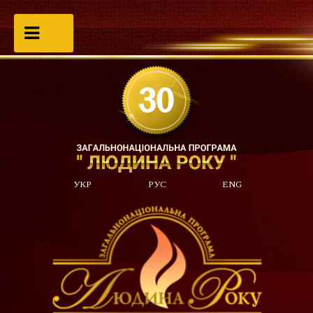
УКР
РУС
ENG