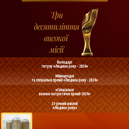
Володарі
титулу «Людина року – 2024»
Міжнародні
та спеціальні премії «Людина року - 2024»
«Спеціальні
воєнно-патріотичні премії-2024»
25-річний ювілей
«Людина року»