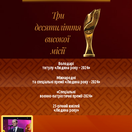
Володарі
титулу «Людина року – 2024»
Міжнародні
та спеціальні премії «Людина року - 2024»
«Спеціальні
воєнно-патріотичні премії-2024»
25-річний ювілей
«Людина року»