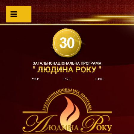
УКР
РУС
ENG