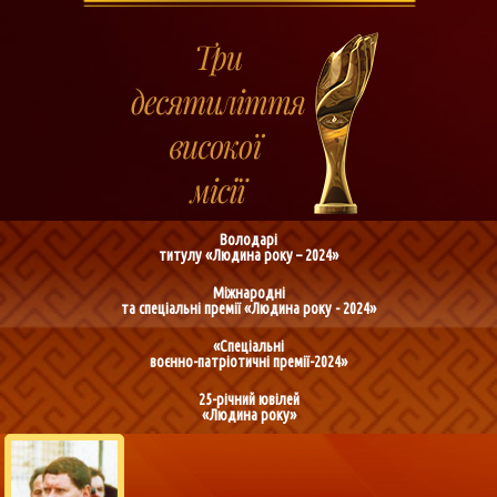
Володарі
титулу «Людина року – 2024»
Міжнародні
та спеціальні премії «Людина року - 2024»
«Спеціальні
воєнно-патріотичні премії-2024»
25-річний ювілей
«Людина року»