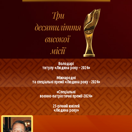
Володарі
титулу «Людина року – 2024»
Міжнародні
та спеціальні премії «Людина року - 2024»
«Спеціальні
воєнно-патріотичні премії-2024»
25-річний ювілей
«Людина року»