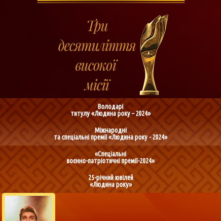
Володарі
титулу «Людина року – 2024»
Міжнародні
та спеціальні премії «Людина року - 2024»
«Спеціальні
воєнно-патріотичні премії-2024»
25-річний ювілей
«Людина року»