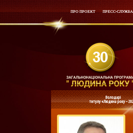
ПРО ПРОЕКТ
ПРЕСС-СЛУЖБА
Володарі
титулу «Людина року – 20