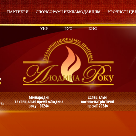
ПАРТНЕРИ
СПОНСОРАМ І РЕКЛАМОДАВЦЯМ
УРОЧИСТІ ЦЕ
УКР
РУС
ENG
Міжнародні
«Спеціальні
та спеціальні премії «Людина
воєнно-патріотичні
24»
року - 2024»
премії-2024»