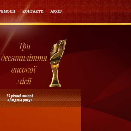
РЕМОНІЇ
КОНТАКТИ
АРХІВ
25-річний ювілей
«Людина року»