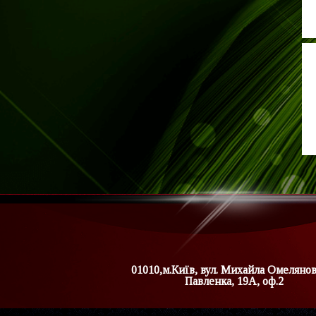
01010,м.Київ, вул. Михайла Омеляно
Павленка, 19А, оф.2