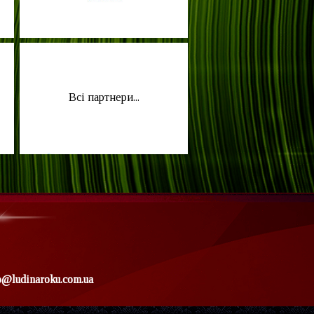
Всі партнери...
o@ludinaroku.com.ua