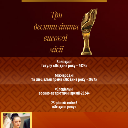
Володарі
титулу «Людина року – 2024»
Міжнародні
та спеціальні премії «Людина року - 2024»
«Спеціальні
воєнно-патріотичні премії-2024»
25-річний ювілей
«Людина року»