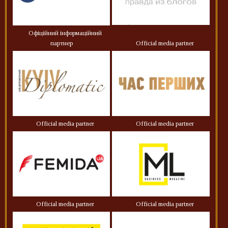
Офіційний інформаційний
партнер
Official media partner
Official media partner
Official media partner
Official media partner
Official media partner