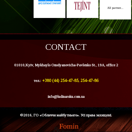
All partner...
CONTACT
01010,Kyiv, Mykhaylo Omelyanovicha-Pavlenko St., 19A, office 2
тел.:
+380 (44) 254-47-85, 254-47-86
info@ludinaroku.com.ua
©2016, ГО «Обличчя майбутнього». Усі права захищені.