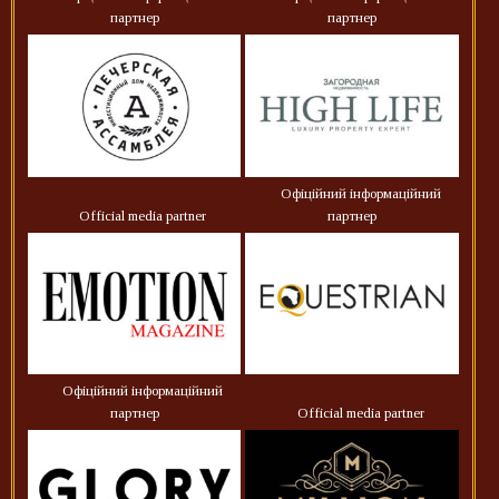
партнер
партнер
Офіційний інформаційний
Official media partner
партнер
Офіційний інформаційний
партнер
Official media partner