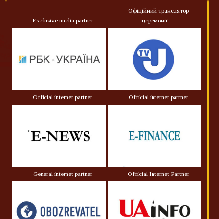
Офіційний транслятор
Exclusive media partner
церемонії
Official internet partner
Official internet partner
General internet partner
Official Internet Partner