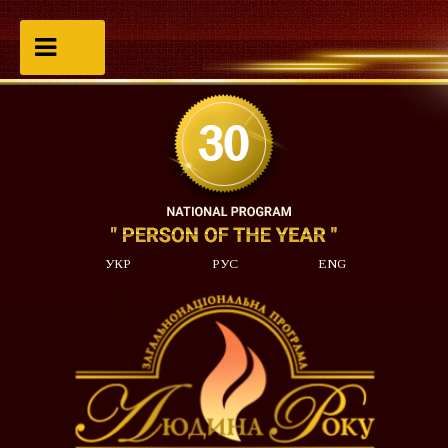
УКР
РУС
ENG