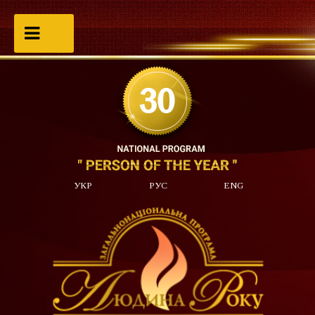
УКР
РУС
ENG