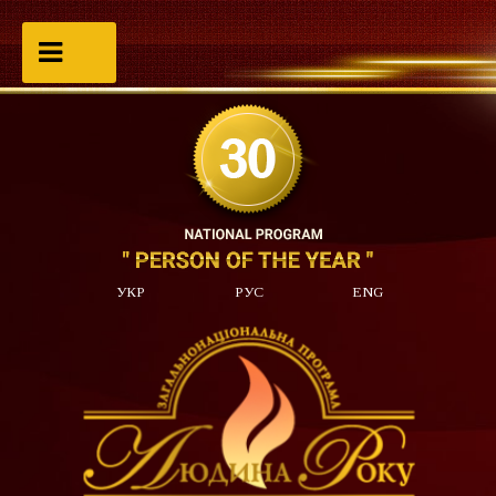
УКР
РУС
ENG