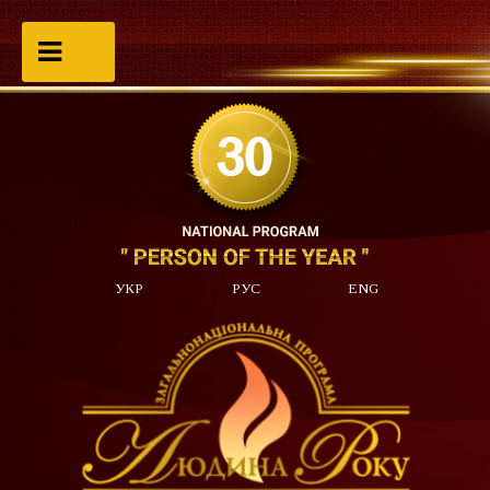
УКР
РУС
ENG