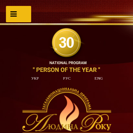
УКР
РУС
ENG