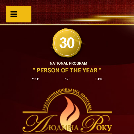
УКР
РУС
ENG