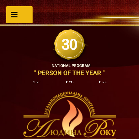
УКР
РУС
ENG