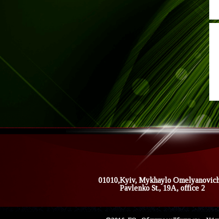
01010,Kyiv, Mykhaylo Omelyanovic
Pavlenko St., 19A, office 2