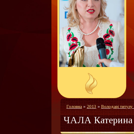
Головна
»
2013
»
Володарі титулу
ЧАЛА Катерина