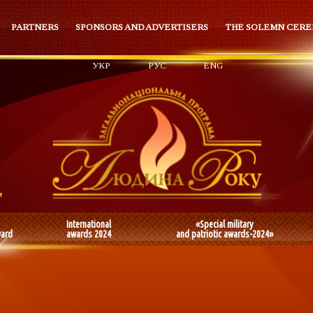
PARTNERS
SPONSORS AND ADVERTISERS
THE SOLEMN CER
УКР
РУС
ENG
International
«Special military
ward
awards 2024
and patriotic awards-2024»