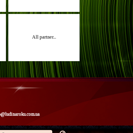
All partner...
o@ludinaroku.com.ua