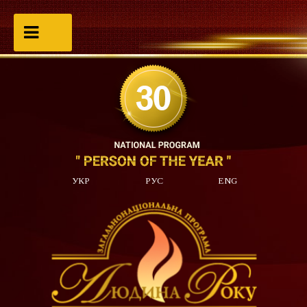
УКР
РУС
ENG