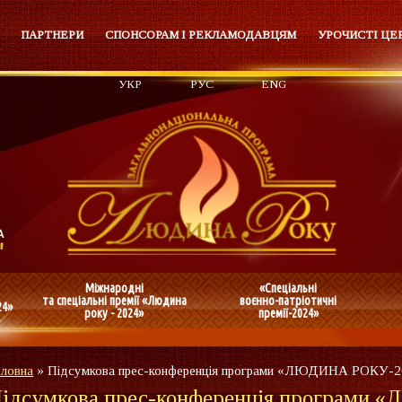
ПАРТНЕРИ
СПОНСОРАМ І РЕКЛАМОДАВЦЯМ
УРОЧИСТІ ЦЕ
УКР
РУС
ENG
Міжнародні
«Спеціальні
та спеціальні премії «Людина
воєнно-патріотичні
24»
року - 2024»
премії-2024»
оловна
»
Підсумкова прес-конференція програми «ЛЮДИНА РОКУ-
ідсумкова прес-конференція програми