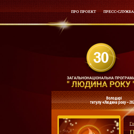
ПРО ПРОЕКТ
ПРЕСС-СЛУЖБА
Володарі
титулу «Людина року – 20
Г
П