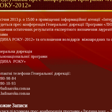
ОКУ-2012»
 січня 2013 р. о 15.00 в приміщенні інформаційної агенції «Інтер
удеться прес-конференція Генеральної дирекції Програми 
ошення остаточних результатів експертного визначення лауреат
рами
ИНА РОКУ–2012» та оголошення володарів міжнародних та с
неральна дирекція
льнонаціональної програми
ДИНА РОКУ»
нтактні телефони Генеральної дирекції:
 280-98-84
280-10-93
ludinaroku.com.ua
ludinaroku.com.ua
ожие Записи
улася підсумкова прес-конференція програми «Людина року – 