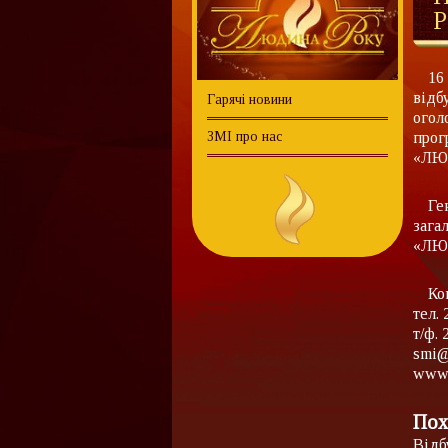
Р
16
відб
Гарячі новини
огол
ЗМІ про нас
прог
«ЛЮД
Ге
зага
«ЛЮ
Ко
тел.
т/ф. 
smi@
www.
Пох
Відб