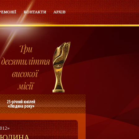
РЕМОНІЇ
КОНТАКТИ
АРХІВ
25-річний ювілей
«Людина року»
2012»
 «ЛЮДИНА