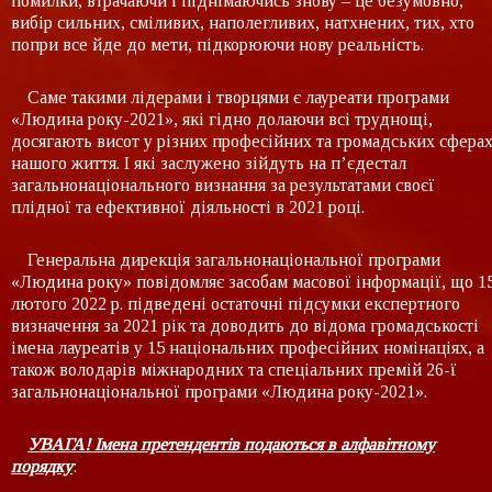
помилки, втрачаючи і піднімаючись знову – це безумовно,
вибір сильних, сміливих, наполегливих, натхнених, тих, хто
попри все йде до мети, підкорюючи нову реальність.
Саме такими лідерами і творцями є лауреати програми
«Людина року-2021», які гідно долаючи всі труднощі,
досягають висот у різних професійних та громадських сфера
нашого життя. І які заслужено зійдуть на п’єдестал
загальнонаціонального визнання за результатами своєї
плідної та ефективної діяльності в 2021 році.
Генеральна дирекція загальнонаціональної програми
«Людина року» повідомляє засобам масової інформації, що 1
лютого 2022 р. підведені остаточні підсумки експертного
визначення за 2021 рік та доводить до відома громадськості
імена лауреатів у 15 національних професійних номінаціях, а
також володарів міжнародних та спеціальних премій 26-ї
загальнонаціональної програми «Людина року-2021».
УВАГА! Імена претендентів подаються в алфавітному
порядку
: