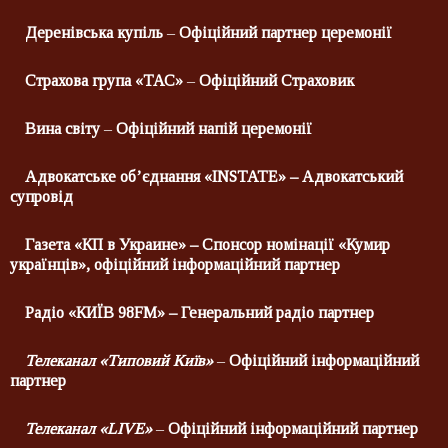
Деренівська купіль
–
Офіційний партнер
церемонії
Страхова група «ТАС»
–
Офіційний Страховик
Вина світу
–
Офіційний напій церемонії
Адвокатське об’єднання «
INSTATE
» – Адвокатський
супровід
Газета «КП в Украине» – Спонсор номінації «Кумир
українців», офіційний інформаційний партнер
Радіо «КИЇВ 98
FM
» – Генеральний радіо партнер
Телеканал «Типовий Київ»
–
Офіційний інформаційний
партнер
Телеканал «LIVE»
–
Офіційний інформаційний партнер