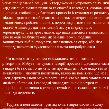
усіма процесами в соціумі. Утвердження цифрового світу, як
кардинально змінив правила та способи взаємодії, економічні
виклики, глобалізація багатьох процесів існування та розвитк
міжнародного співробітництва, а також загострення нагальни
екологічних проблем ставлять перед людством нові масштабн
задачі. А якщо додати затяжний наступ підступного
коронавірусу, стає зрозумілим, що наша дійсність змінилася і
вже ніколи не буде такою, як раніше. Тож у людини
залишається вибір: сумувати, чіпляючись за старе, або йти
вперед, назустріч сучасним реаліям та випробуванням.
Чи важко жити у період епохальних змін – питання
риторичне. Мабуть, не буває в історії простих і щасливих часів
а якщо і бувають, то це явно не про наші дні. Але якщо вміти
аналізувати і мислити позитивно, важко не помітити, що нові
часи дарують і нові можливості. І той, хто не звик здаватися н
милість обставин, і сьогодні знаходить сили, ресурси та
енергію, проявляючи креатив, гнучкість, потужний інтелект і
волю до перемоги.
Торувати нові шляхи – ризикуючи, виправляючи на ходу