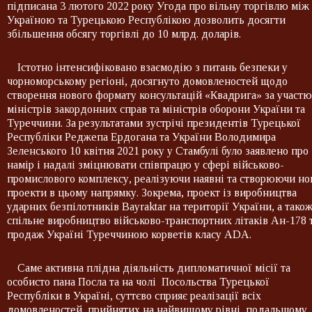
підписана 3 лютого 2022 року Угода про вільну торгівлю між
Україною та Турецькою Республікою дозволить досягти
збільшення обсягу торгівлі до 10 млрд. доларів.
Істотно інтенсифіковано взаємодію з питань безпеки у
чорноморському регіоні, досягнуто домовленостей щодо
створення нового формату консультацій «Квадрига» за участю
міністрів закордонних справ та міністрів оборони України та
Туреччини. За результатами зустрічі президентів Турецької
Республіки Реджепа Ердогана та України Володимира
Зеленського 10 квітня 2021 року у Стамбулі було заявлено про
намір і надалі зміцнювати співпрацю у сфері військово-
промислового комплексу, реалізуючи наявні та створюючи но
проекти в цьому напрямку. Зокрема, проект із виробництва
ударних безпілотників Bayraktar на території України, а тако
спільне виробництво військово-транспортних літаків Ан-178 
продаж Україні Туреччиною корветів класу ADA.
Саме активна плідна діяльність дипломатичної місії та
особисто пана Посла та на чолі Посольства Турецької
Республіки в Україні, суттєво сприяє реалізації всіх
домовленостей, прийнятих на найвищому рівні, подальшому