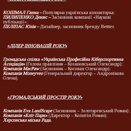
КОШМАЛ Ганна
–
Популярна українська кіноакторка;
ПИЛИПЕНКО Денис
–
Засновник компанії «Наукові
публікації»;
ПЕЛІПАС Юлія –
Дизайнер, засновник бренду Bettter.
«
ЛІДЕР ІННОВАЦІЙ РОКУ
»
Громадська спілка «Українська Професійна Кіберспортивна
Асоціація»
(Голова правління – Кохановський Олександр);
Компанія
MacPaw
(Засновник – Косован Олександр);
Компанія
Moneyveo
(Генеральний директор – Андронікова
Олена).
«
ГРОМАДСЬКИЙ ПРОСТІР РОКУ
»
Компанія Eva LandScape
(Засновник – Золотаревський Роман);
Компанія «Еліт Парк»
(Директор – Копитін Роман);
Херсонська міська Рада
.