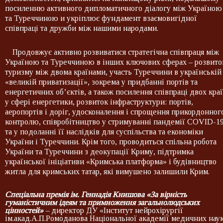
посиленню активного дипломатичного діалогу між Україною
та Туреччиною и укріплює фундамент взаємовигідної
співпраці та дружби між нашими народами.
Продовжує активно розвиватися стратегічна співпраця між
Україною та Туреччиною в інших ключових сферах – розвито
туризму між двома країнами, участь Туреччини в українській
«великій приватизації», зокрема у придбанні портів та
енергетичних об’єктів, а також посилення співпраці двох кра
у сфері енергетики, розвиток інфраструктури: портів,
аеропортів і доріг, удосконалення і спрощення прикордонног
контролю, співробітництво у стримуванні пандемії COVID-1
та у подоланні її наслідків для суспільства та економіки
України і Туреччини. Крім того, проводиться спільна робота
України та Туреччини з деокупації Криму, підтримка
української ініціативи «Кримська платформа» і будівництво
житла для кримських татар, які вимушено залишили Крим.
Спеціальна премія
ім. Геннадія Книшова «За вірність
гуманістичним ідеям та примноження загальнолюдських
цінностей»
–
директор ДУ «Інститут нейрохірургії
ім.акад.А.П.Ромоданова Національної академії медичних нау