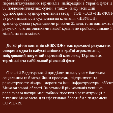
перевантажувальних терміналів, найкращий в Україні флот із
80 повнокомплектних суден, а також найсучасніший
суднобудівно-судноремонтний завод – ТОВ «ССЗ «НІБУЛОН»
За роки діяльності судноплавна компанія «НІБУЛОН»
транспортувала українськими річками 25 млн. тонн вантажів, 
рахунок чого автошляхами нашої країни не проїхало більше 1
мільйона вантажівок.
До 30-річчя компанія «НІБУЛОН» має вражаючі результати:
створена одна із найуспішніших в країні агрокомпанія,
побудований потужний портовий комплекс, 13 річкових
терміналів та найбільший річковий флот
.
Олексій Вадатурський приділяє пильну увагу багатьом
соціальним та благодійним проектам, підтримуєте та
реконструюєте лікарні, дороги та інші інфраструктурні об’єк
Миколаївської області. За останній рік компанія успішно
реалізувала чотири масштабних проекти з реконструкції в
лікарнях Миколаєва для ефективної боротьби з пандемією
COVID-19.