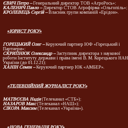
ЄВИЧ Петро
–
Генеральний директор ТОВ «АгроРось»;
КАЛЕНИЧ Павло
–
Директор СТОВ Агрофірма «Ольгопіль»;
КРОЛЕВЕЦЬ Сергій
–
Власник групи компаній «Ерідон».
«
ЮРИСТ РОКУ
»
ГОРЕЦЬКИЙ Олег –
Керуючий партнер ЮФ «Горецький і
Партнери»;
СКРИПНЮК Олександр –
Заступник директора з наукової
роботи Інституту держави і права імені В. М. Корецького НАН
України (до 01.12.21);
ХАНІН Семен –
Керуючий партнер ЮК «АМБЕР».
«ТЕЛЕВІЗІЙНИЙ ЖУРНАЛІСТ РОКУ»
МАТВЄЄВА Надія
(Телеканал «СТБ»);
НАЗАРОВ Макс
(Телеканал «НАШ»);
СІКОРА Максим
(Телеканал «Україна»).
«
НОВА ГЕНЕРАЦІЯ РОКУ
»