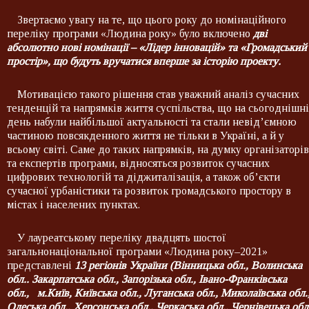
Звертаємо увагу на те, що цього року до номінаційного
переліку програми «Людина року» було включено
дві
абсолютно нові номінації – «Лідер інновацій» та «Громадський
простір», що будуть вручатися вперше за історію проекту.
Мотивацією такого рішення став уважний аналіз сучасних
тенденцій та напрямків життя суспільства, що на сьогоднішн
день набули найбільшої актуальності та стали невід’ємною
частиною повсякденного життя не тільки в Україні, а й у
всьому світі. Саме до таких напрямків, на думку організаторів
та експертів програми, відносяться розвиток сучасних
цифрових технологій та діджиталізація, а також об’єкти
сучасної урбаністики та розвиток громадського простору в
містах і населених пунктах.
У лауреатському переліку двадцять шостої
загальнонаціональної програми «Людина року–2021»
представлені
13 регіонів України (Вінницька обл., Волинська
обл.. Закарпатська обл., Запорізька обл., Івано-Франківська
обл., м.Київ, Київська обл., Луганська обл., Миколаївська обл.
Одеська обл., Херсонська обл., Черкаська обл., Чернівецька обл