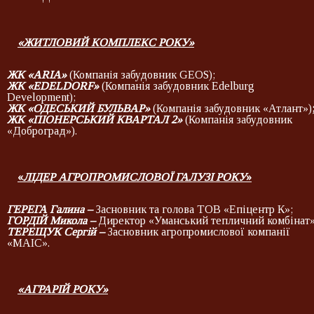
«ЖИТЛОВИЙ КОМПЛЕКС РОКУ»
ЖК «
ARIA
»
(Компанія забудовник GEOS);
ЖК «
EDELDORF
»
(Компанія забудовник Edelburg
Development);
ЖК «
ОДЕСЬКИЙ БУЛЬВАР
»
(Компанія забудовник «Атлант»)
ЖК «
ПІОНЕРСЬКИЙ КВАРТАЛ 2
»
(Компанія забудовник
«Доброград»).
«
ЛІДЕР АГРОПРОМИСЛОВОЇ ГАЛУЗІ РОКУ
»
ГЕРЕГА Галина
–
Засновник та голова ТОВ «Епіцентр К»;
ГОРДІЙ Микола
–
Директор «Уманський тепличний комбінат»
ТЕРЕЩУК Сергій
–
Засновник агропромислової компанії
«МАІС».
«АГРАРІЙ РОКУ»