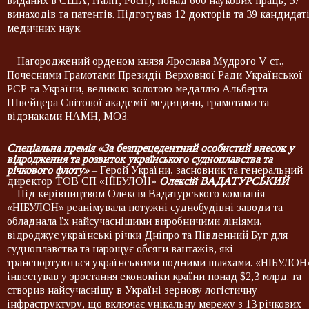
виданих в США, Італії, Росії), понад 600 наукових праць, 57
винаходів та патентів. Підготував 12 докторів та 39 кандидат
медичних наук.
Нагороджений орденом князя Ярослава Мудрого V ст.,
Почесними Грамотами Президії Верховної Ради Української
РСР та України, великою золотою медаллю Альберта
Швейцера Світової академії медицини, грамотами та
відзнаками НАМН, МОЗ.
Спеціальна премія «За безпрецедентний особистий внесок у
відродження та розвиток українського судноплавства та
річкового флоту»
– Герой України, засновник та генеральний
директор ТОВ СП «НІБУЛОН»
Олексій ВАДАТУРСЬКИЙ
Під керівництвом Олексія Вадатурського компанія
«НІБУЛОН» реанімувала потужні суднобудівні заводи та
обладнала їх найсучаснішими виробничими лініями,
відроджує українські річки Дніпро та Південний Буг для
судноплавства та нарощує обсяги вантажів, які
транспортуються українськими водними шляхами. «НІБУЛОН
інвестував у зростання економіки країни понад $2,3 млрд. та
створив найсучаснішу в Україні зернову логістичну
інфраструктуру, що включає унікальну мережу з 13 річкових