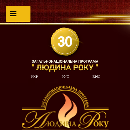
УКР
РУС
ENG