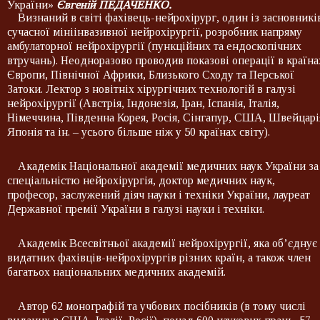
України»
Євгеній ПЕДАЧЕНКО.
Визнаний в світі фахівець-нейрохірург, один із засновникі
сучасної мініінвазивної нейрохірургії, розробник напряму
амбулаторної нейрохірургії (пункційних та ендоскопічних
втручань). Неодноразово проводив показові операції в країна
Європи, Північної Африки, Близького Сходу та Перської
Затоки. Лектор з новітніх хірургічних технологій в галузі
нейрохірургії (Австрія, Індонезія, Іран, Іспанія, Італія,
Німеччина, Південна Корея, Росія, Сінгапур, США, Швейцарі
Японія та ін. – усього більше ніж у 50 країнах світу).
Академік Національної академії медичних наук України за
спеціальністю нейрохірургія, доктор медичних наук,
професор, заслужений діяч науки і техніки України, лауреат
Державної премії України в галузі науки і техніки.
Академік Всесвітньої академії нейрохірургії, яка об’єднує
видатних фахівців-нейрохірургів різних країн, а також член
багатьох національних медичних академій.
Автор 62 монографій та учбових посібників (в тому числі