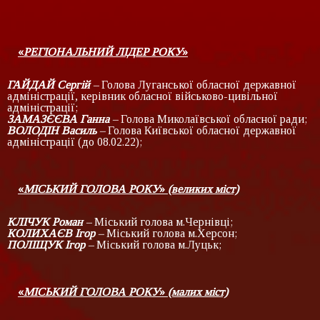
«
РЕГІОНАЛЬНИЙ ЛІДЕР РОКУ
»
ГАЙДАЙ Сергій
–
Голова Луганської обласної державної
адміністрації, керівник обласної військово-цивільної
адміністрації;
ЗАМАЗЄЄВА Ганна
–
Голова Миколаївської обласної ради;
ВОЛОДІН Василь
–
Голова Київської обласної державної
адміністрації (до 08.02.22);
«
МІСЬКИЙ ГОЛОВА РОКУ
»
(великих міст)
КЛІЧУК Роман
–
Міський голова м.Чернівці;
КОЛИХАЄВ Ігор
–
Міський голова м.Херсон;
ПОЛІЩУК Ігор
–
Міський голова м.Луцьк;
«
МІСЬКИЙ ГОЛОВА РОКУ
»
(малих міст)