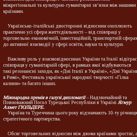
міжрегіональні та культурно-гуманітарні зв’язки між нашими
країнами.
Українсько-італійські двосторонні відносини охоплюють
практично усі сфери життєдіяльності – від співпраці у
торговельно-економічній, інвестиційній, транспортній сфера
до активної взаємодії у сфері освіти, науки та культури.
Важливу роль у взаємовідносинах України та Італії відіграє
співпраця у гуманітарній сфері, в рамках якої відбуваються
такі резонансні заходи, як «Дні Італії в Україні», «Дні Україн
в Римі», Фестиваль української народної творчості «Гілка
калини» та багато інших.
Міжнародна премія в галузі дипломатії
–
Надзвичайний та
Повноважний Посол Турецької Республіки в Україні
Ягмур
Ахмет ГЮЛЬДЕРЕ.
Україна та Туреччина цього року відзначають 10-ту річниц
стратегічного партнерства.
Обсяг торговельних відносин між двома країнами зростає, 