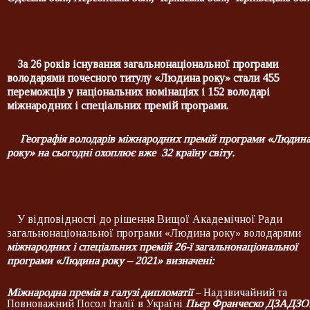
За 26 років існування загальнонаціональної програми
володарями почесного титулу «Людина року» стали 4
55
переможці
в
у національних номінаціях і 1
52
володарі
міжнародних і спеціальних премій програми.
Географія володарів міжнародних премій програми «Людин
року» на сьогодні охоплює вже 3
2
країну світу.
У відповідності до рішення Вищої Академічної Ради
загальнонаціональної програми «Людина року» володарями
міжнародних і спеціальних премій 26-ї
загальнонаціональної
програми «Людина року – 2021» визначені:
Міжнародна премія в галузі дипломатії
–
Надзвичайний та
Повноважний Посол Італії в Україні
Пьєр
Франческо ДЗАДЗО