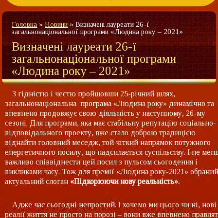
Головна
»
Новини
»
Визначені лауреати 26-ї
загальнонаціональної програми «Людина року – 2021»
Визначені лауреати 26-ї
загальнонаціональної програми
«Людина року – 2021»
З гідністю і честю пройшовши 25-річний шлях,
загальнонаціональна програма «Людина року» динамічно та
впевнено продовжує свою діяльність у наступному, 26-му
сезоні. Для програми, яка має стабільну репутацію соціально-
відповідального проекту, вже стало доброю традицією
віднайти головний меседж, той чіткий напрямок потужного
енергетичного посилу, що надсилається суспільству. І не мен
важливо співвіднести цей посил з пульсом сьогодення і
викликами часу. Тож для премії «Людина року-2021» обрани
актуальний слоган
«Підкорюючи нову реальність».
Адже час сьогодні непростий. І хочемо ми цього чи ні, нові
реалії життя не просто на порозі – вони вже впевнено правля