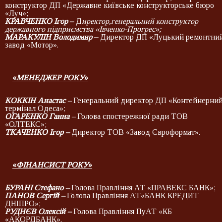
конструктор ДП «Державне київське конструкторське бюро
«Луч»;
КРАВЧЕНКО Ігор
–
Д
иректор,генеральний конструктор
державного підприємства «Івченко-Прогрес»;
МАРАКУЛІН Володимир
–
Директор ДП «Луцький ремонтни
завод «Мотор».
«
МЕНЕДЖЕР РОКУ
»
КОККІН Анастас
–
Генеральний директор ДП «Контейнерни
термінал Одеса»;
ОГАРЕНКО Ганна
–
Голова спостережної ради ТОВ
«ОЛТЕКС»;
ТКАЧЕНКО Ігор –
Директор ТОВ «Завод Євроформат».
«
ФІНАНСИСТ РОКУ
»
БУРАНІ Стефано
–
Голова Правління АТ «ПРАВЕКС БАНК»;
ПАНОВ Сергій –
Голова Правління АТ«БАНК КРЕДИТ
ДНІПРО»;
РУДНЄВ Олексій –
Голова Правління ПуАТ «КБ
«АКОРДБАНК».