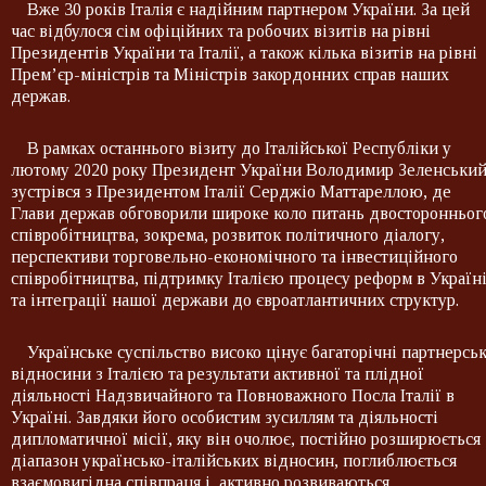
Вже 30 років Італія є надійним партнером України. За цей
час відбулося сім офіційних та робочих візитів на рівні
Президентів України та Італії, а також кілька візитів на рівні
Прем’єр-міністрів та Міністрів закордонних справ наших
держав.
В рамках останнього візиту до Італійської Республіки у
лютому 2020 року Президент України Володимир Зеленськи
зустрівся з Президентом Італії Серджіо Маттареллою, де
Глави держав обговорили широке коло питань двосторонньог
співробітництва, зокрема, розвиток політичного діалогу,
перспективи торговельно-економічного та інвестиційного
співробітництва, підтримку Італією процесу реформ в Україн
та інтеграції нашої держави до євроатлантичних структур.
Українське суспільство високо цінує багаторічні партнерськ
відносини з Італією та результати активної та плідної
діяльності Надзвичайного та Повноважного Посла Італії в
Україні. Завдяки його особистим зусиллям та діяльності
дипломатичної місії, яку він очолює, постійно розширюється
діапазон українсько-італійських відносин, поглиблюється
взаємовигідна співпраця і активно розвиваються