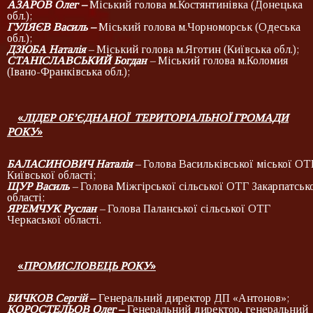
АЗАРОВ Олег –
Міський голова м.Костянтинівка (Донецька
обл.);
ГУЛЯЄВ Василь –
Міський голова м.Чорноморськ (Одеська
обл.);
ДЗЮБА Наталія
–
Міський голова м.Яготин (Київська обл.);
СТАНІСЛАВСЬКИЙ Богдан
–
Міський голова м.Коломия
(Івано-Франківська обл.);
«
ЛІДЕР ОБ’ЄДНАНОЇ ТЕРИТОРІАЛЬНОЇ ГРОМАДИ
РОКУ
»
БАЛАСИНОВИЧ Наталія
–
Голова Васильківської міської ОТ
Київської області;
ЩУР Василь
–
Голова Міжгірської сільської ОТГ Закарпатськ
області;
ЯРЕМЧУК Руслан
–
Голова Паланської сільської ОТГ
Черкаської області.
«
ПРОМИСЛОВЕЦЬ РОКУ
»
БИЧКОВ Сергій
–
Генеральний директор ДП «Антонов»;
КОРОСТЕЛЬОВ Олег
–
Генеральний директор, генеральний