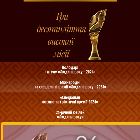
Володарі
титулу «Людина року – 2024»
Міжнародні
та спеціальні премії «Людина року - 2024»
«Спеціальні
воєнно-патріотичні премії-2024»
25-річний ювілей
«Людина року»