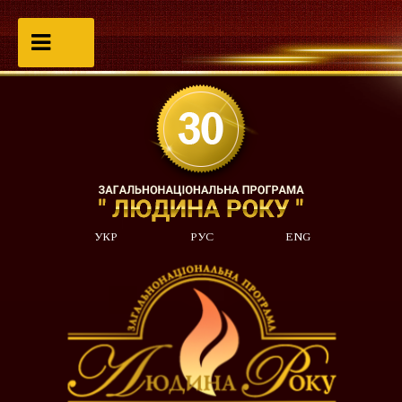
УКР
РУС
ENG