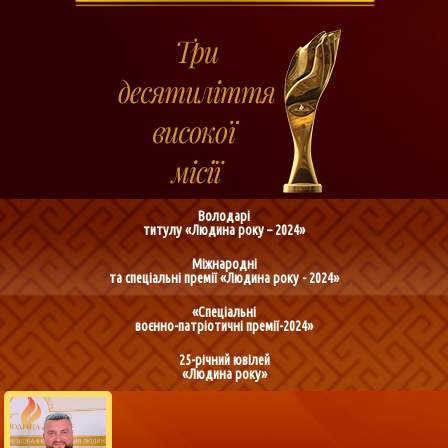
Володарі
титулу «Людина року – 2024»
Міжнародні
та спеціальні премії «Людина року - 2024»
«Спеціальні
воєнно-патріотичні премії-2024»
25-річний ювілей
«Людина року»