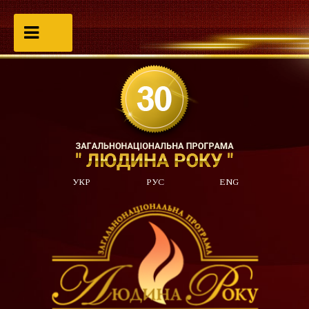
УКР
РУС
ENG