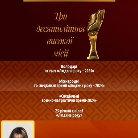
Володарі
титулу «Людина року – 2024»
Міжнародні
та спеціальні премії «Людина року - 2024»
«Спеціальні
воєнно-патріотичні премії-2024»
25-річний ювілей
«Людина року»