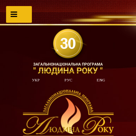
УКР
РУС
ENG