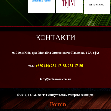
Всі партнери...
КОНТАКТИ
01010,м.Київ, вул. Михайла Омеляновича-Павленка, 19А, оф.2
тел.:
+380 (44) 254-47-85, 254-47-86
info@ludinaroku.com.ua
©2016, ГО «Обличчя майбутнього». Усі права захищені.