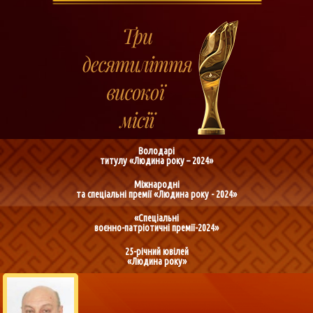
Володарі
титулу «Людина року – 2024»
Міжнародні
та спеціальні премії «Людина року - 2024»
«Спеціальні
воєнно-патріотичні премії-2024»
25-річний ювілей
«Людина року»