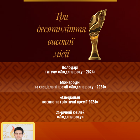
Володарі
титулу «Людина року – 2024»
Міжнародні
та спеціальні премії «Людина року - 2024»
«Спеціальні
воєнно-патріотичні премії-2024»
25-річний ювілей
«Людина року»