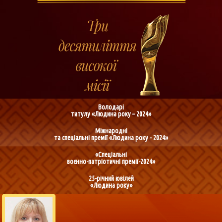
Володарі
титулу «Людина року – 2024»
Міжнародні
та спеціальні премії «Людина року - 2024»
«Спеціальні
воєнно-патріотичні премії-2024»
25-річний ювілей
«Людина року»