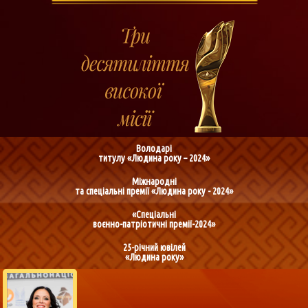
Володарі
титулу «Людина року – 2024»
Міжнародні
та спеціальні премії «Людина року - 2024»
«Спеціальні
воєнно-патріотичні премії-2024»
25-річний ювілей
«Людина року»