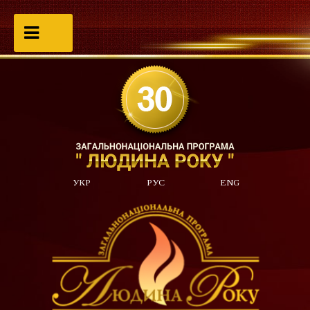
УКР
РУС
ENG