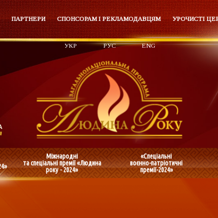
ПАРТНЕРИ
СПОНСОРАМ І РЕКЛАМОДАВЦЯМ
УРОЧИСТІ ЦЕ
УКР
РУС
ENG
Міжнародні
«Спеціальні
та спеціальні премії «Людина
воєнно-патріотичні
24»
року - 2024»
премії-2024»