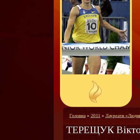
Головна
»
2011
»
Лауреати «Людин
ТЕРЕЩУК Вікто