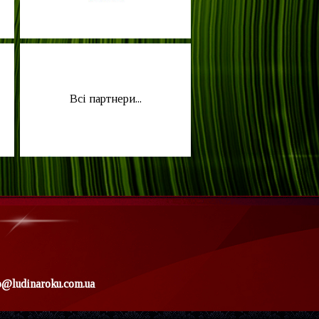
Всі партнери...
o@ludinaroku.com.ua