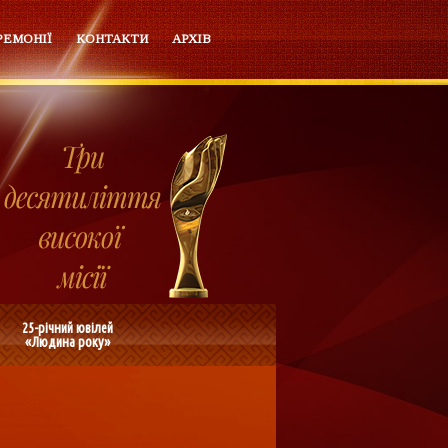
РЕМОНІЇ
КОНТАКТИ
АРХІВ
25-річний ювілей
«Людина року»