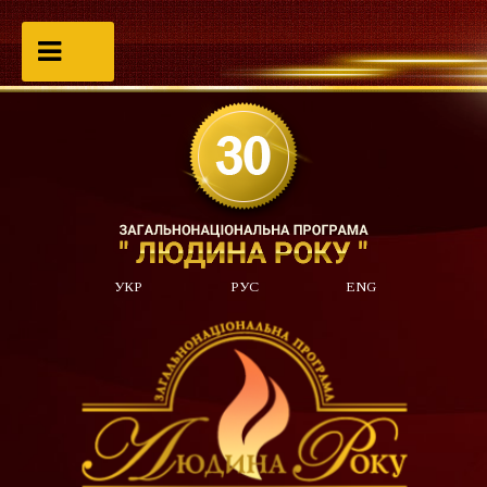
УКР
РУС
ENG