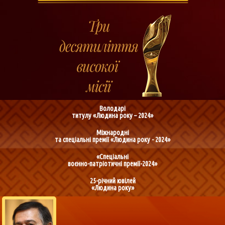
Володарі
титулу «Людина року – 2024»
Міжнародні
та спеціальні премії «Людина року - 2024»
«Спеціальні
воєнно-патріотичні премії-2024»
25-річний ювілей
«Людина року»