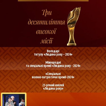
Володарі
титулу «Людина року – 2024»
Міжнародні
та спеціальні премії «Людина року - 2024»
«Спеціальні
воєнно-патріотичні премії-2024»
25-річний ювілей
«Людина року»