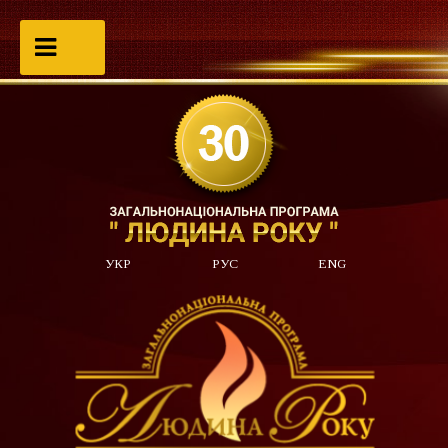
УКР
РУС
ENG