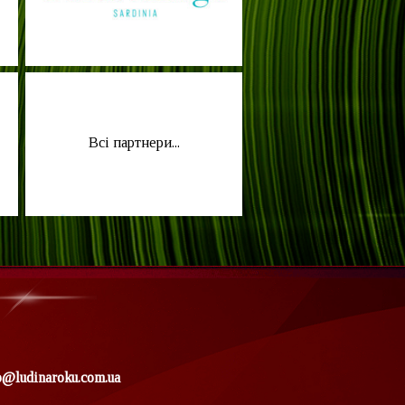
Всі партнери...
o@ludinaroku.com.ua