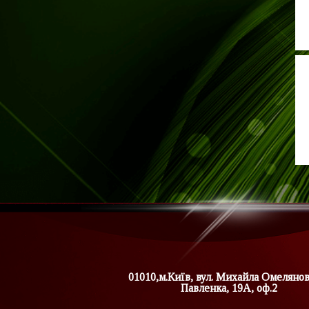
01010,м.Київ, вул. Михайла Омеляно
Павленка, 19А, оф.2