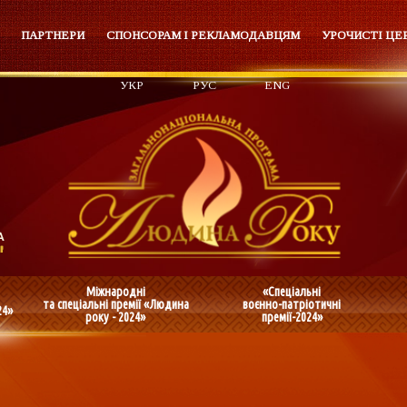
ПАРТНЕРИ
СПОНСОРАМ І РЕКЛАМОДАВЦЯМ
УРОЧИСТІ ЦЕ
УКР
РУС
ENG
Міжнародні
«Спеціальні
та спеціальні премії «Людина
воєнно-патріотичні
24»
року - 2024»
премії-2024»