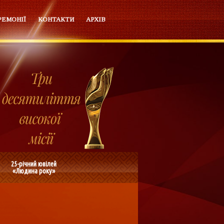
РЕМОНІЇ
КОНТАКТИ
АРХІВ
25-річний ювілей
«Людина року»