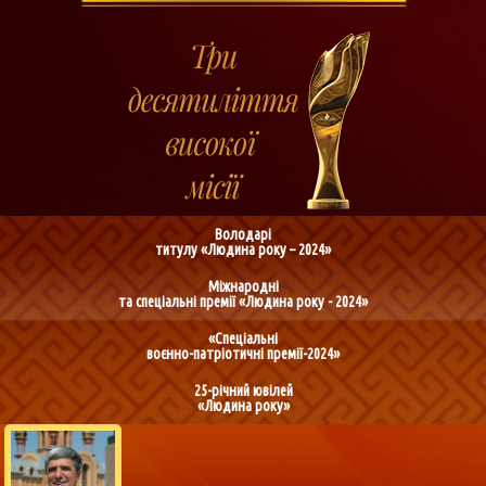
Володарі
титулу «Людина року – 2024»
Міжнародні
та спеціальні премії «Людина року - 2024»
«Спеціальні
воєнно-патріотичні премії-2024»
25-річний ювілей
«Людина року»