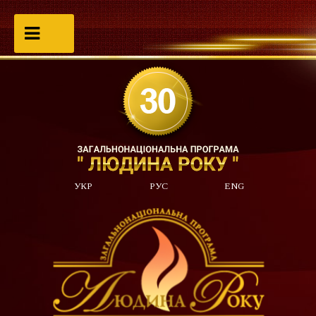
УКР
РУС
ENG