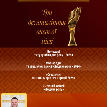
Володарі
титулу «Людина року – 2024»
Міжнародні
та спеціальні премії «Людина року - 2024»
«Спеціальні
воєнно-патріотичні премії-2024»
25-річний ювілей
«Людина року»