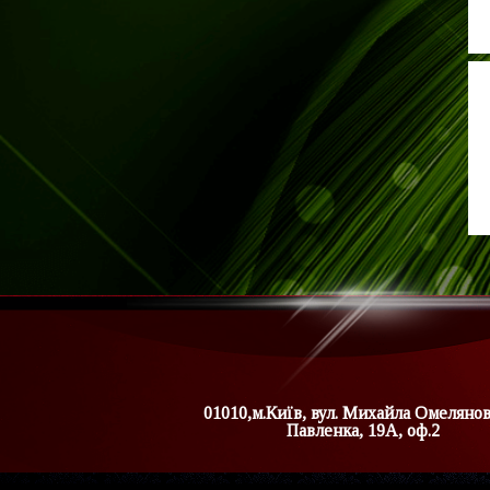
01010,м.Київ, вул. Михайла Омеляно
Павленка, 19А, оф.2