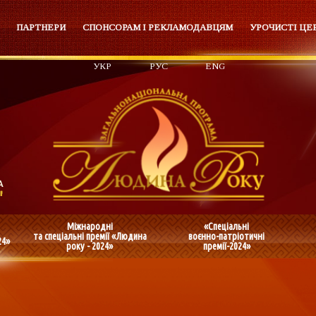
ПАРТНЕРИ
СПОНСОРАМ І РЕКЛАМОДАВЦЯМ
УРОЧИСТІ ЦЕ
УКР
РУС
ENG
Міжнародні
«Спеціальні
та спеціальні премії «Людина
воєнно-патріотичні
24»
року - 2024»
премії-2024»