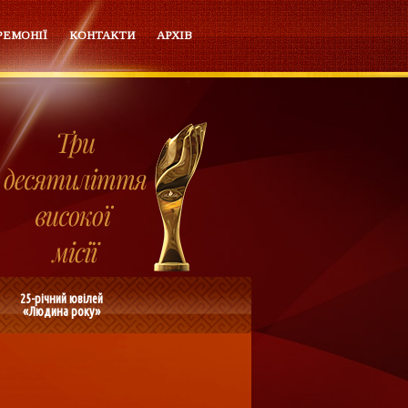
РЕМОНІЇ
КОНТАКТИ
АРХІВ
25-річний ювілей
«Людина року»