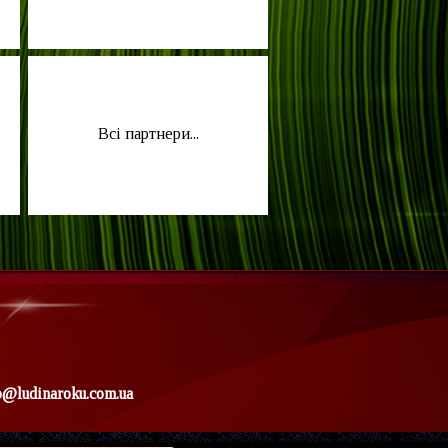
Всі партнери...
o@ludinaroku.com.ua