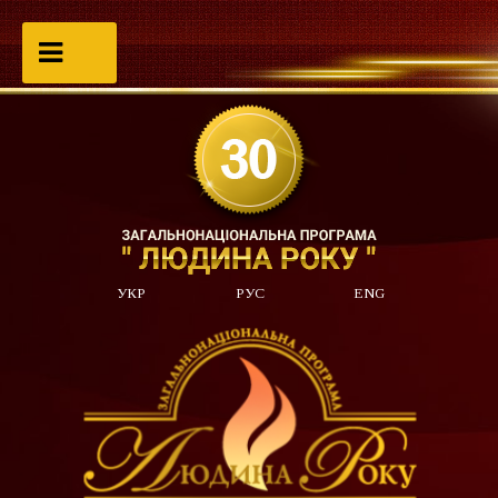
УКР
РУС
ENG