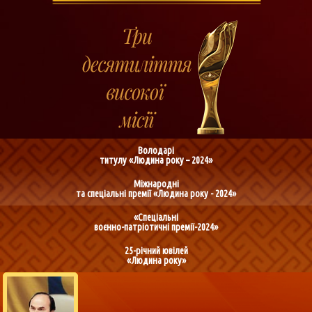
Володарі
титулу «Людина року – 2024»
Міжнародні
та спеціальні премії «Людина року - 2024»
«Спеціальні
воєнно-патріотичні премії-2024»
25-річний ювілей
«Людина року»