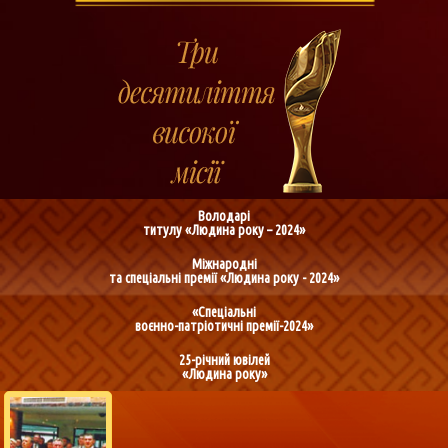
Володарі
титулу «Людина року – 2024»
Міжнародні
та спеціальні премії «Людина року - 2024»
«Спеціальні
воєнно-патріотичні премії-2024»
25-річний ювілей
«Людина року»