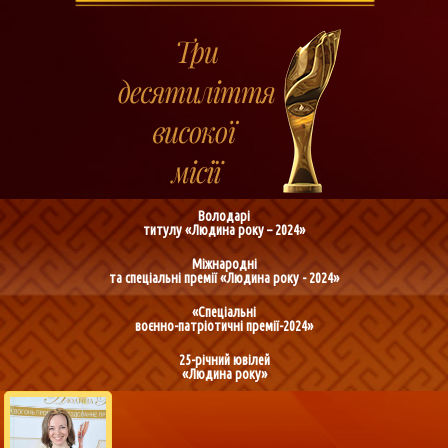
Володарі
титулу «Людина року – 2024»
Міжнародні
та спеціальні премії «Людина року - 2024»
«Спеціальні
воєнно-патріотичні премії-2024»
25-річний ювілей
«Людина року»