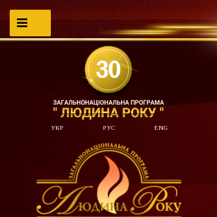
УКР
РУС
ENG