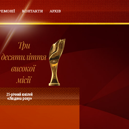
РЕМОНІЇ
КОНТАКТИ
АРХІВ
25-річний ювілей
«Людина року»