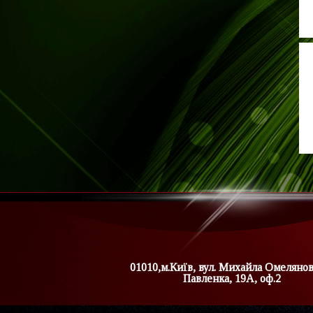
01010,м.Київ, вул. Михайла Омеляно
Павленка, 19А, оф.2