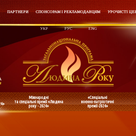
ПАРТНЕРИ
СПОНСОРАМ І РЕКЛАМОДАВЦЯМ
УРОЧИСТІ ЦЕ
УКР
РУС
ENG
Міжнародні
«Спеціальні
та спеціальні премії «Людина
воєнно-патріотичні
24»
року - 2024»
премії-2024»