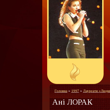
Головна
»
1997
»
Лауреати «Люди
Ані ЛОРАК