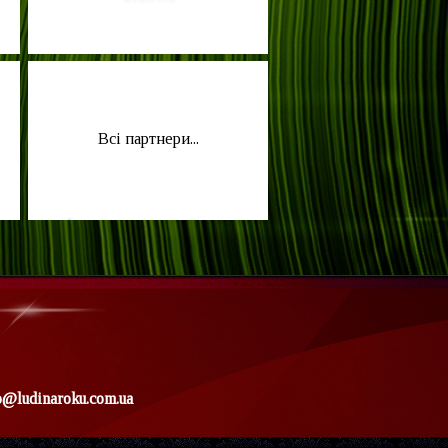
Всі партнери...
o@ludinaroku.com.ua