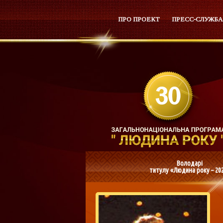
ПРО ПРОЕКТ
ПРЕСС-СЛУЖБА
Володарі
титулу «Людина року – 20