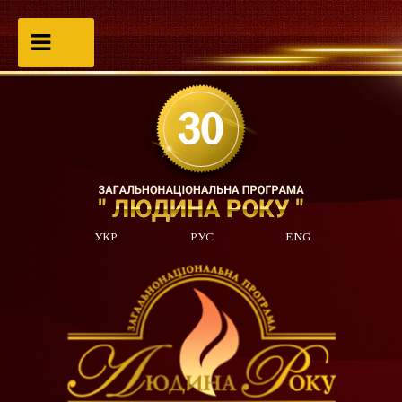
УКР
РУС
ENG