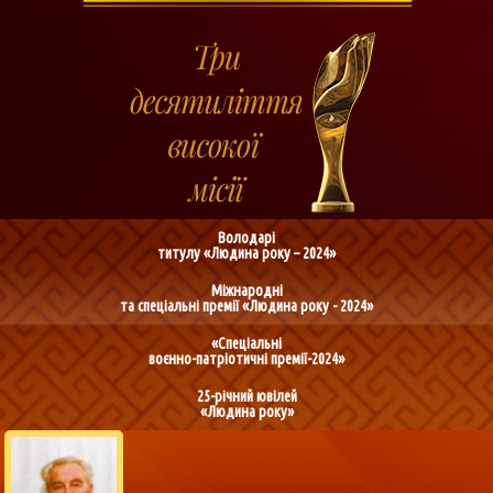
Володарі
титулу «Людина року – 2024»
Міжнародні
та спеціальні премії «Людина року - 2024»
«Спеціальні
воєнно-патріотичні премії-2024»
25-річний ювілей
«Людина року»