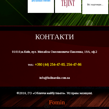
Всі партнери...
КОНТАКТИ
01010,м.Київ, вул. Михайла Омеляновича-Павленка, 19А, оф.2
тел.:
+380 (44) 254-47-85, 254-47-86
info@ludinaroku.com.ua
©2016, ГО «Обличчя майбутнього». Усі права захищені.