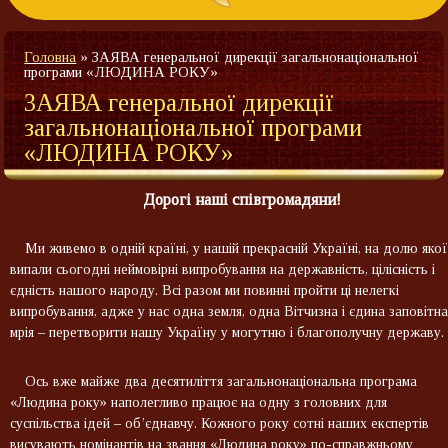
Головна
»
ЗАЯВА генеральної дирекції загальнонаціональної
програми «ЛЮДИНА РОКУ»
ЗАЯВА генеральної дирекції
загальнонаціональної програми
«ЛЮДИНА РОКУ»
Дорогі наші співгромадяни!
Ми живемо в одній країні, у нашій прекрасній Україні, на долю якої
випали сьогодні неймовірні випробування на державність, цілісність і
єдність нашого народу. Всі разом ми повинні пройти ці нелегкі
випробування, адже у нас одна земля, одна Вітчизна і єдина заповітна
мрія – перетворити нашу Україну у могутню і благополучну державу.
Ось вже майже два десятиліття загальнонаціональна програма
«Людина року» наполегливо працює на одну з головних для
суспільства ідей – об’єднавчу. Кожного року сотні наших експертів
висувають номінантів на звання «Людина року» по-справжньому