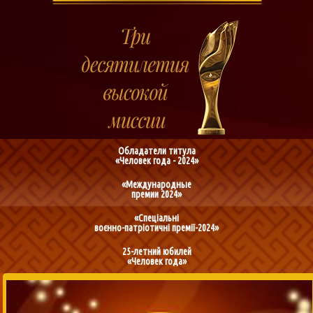
Обладатели титула
«Человек года - 2024»
«Международные
премии 2024»
«Спеціальні
воєнно-патріотичні премії-2024»
25-летний юбилей
«Человек года»