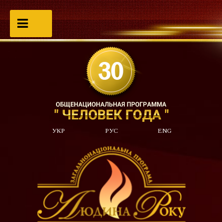
УКР
РУС
ENG