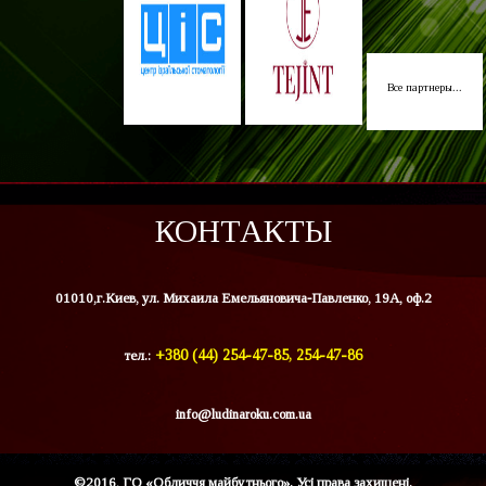
Все партнеры...
КОНТАКТЫ
01010,г.Киев, ул. Михаила Емельяновича-Павленко, 19А, оф.2
тел.:
+380 (44) 254-47-85, 254-47-86
info@ludinaroku.com.ua
©2016, ГО «Обличчя майбутнього». Усі права захищені.