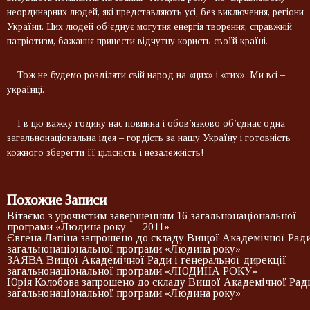
неординарних людей, які представляють усі, без виключення, регіони
України. Цих людей об’єднує могутня енергія творення, справжній
патріотизм, бажання принести відчутну користь своїй країні.
Тож не будемо розділяти свій народ на «цих» і «тих». Ми всі –
українці.
І в цю важку годину нас повинна і обов’язково об’єднає одна
загальнонаціональна ідея – гордість за нашу Україну і готовність
кожного зберегти її цілісність і незалежність!
Похожие Записи
Вітаємо з урочистим завершенням 16 загальнонаціональної
програми «Людина року — 2011»
Євгена Лапіна запрошено до складу Вищої Академічної Рад
загальнонаціональної програми «Людина року»
ЗАЯВА Вищої Академічної Ради і генеральної дирекції
загальнонаціональної програми «ЛЮДИНА РОКУ»
Юрія Колобова запрошено до складу Вищої Академічної Рад
загальнонаціональної програми «Людина року»