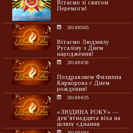
Вітаємо зі святом
Перемоги!
2014/05/05
Вітаємо Людмилу
Русаліну з Днем
народження!
2014/04/30
Поздравляем Филиппа
Киркорова с Днем
рождения!
2014/04/25
«ЛЮДИНА РОКУ» —
дев’ятнадцята віха на
шляху єднання
2014/04/04