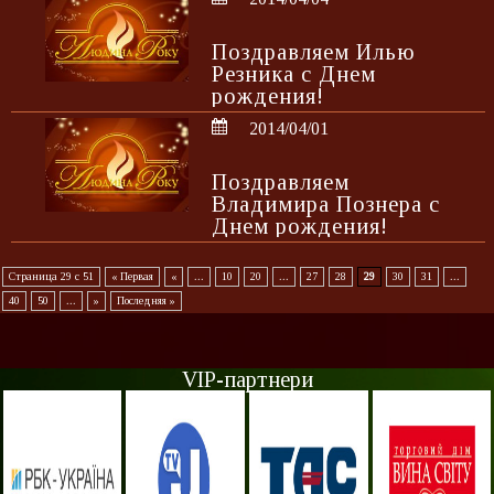
Поздравляем Илью
Резника с Днем
рождения!
2014/04/01
Поздравляем
Владимира Познера с
Днем рождения!
Страница 29 с 51
« Первая
«
...
10
20
...
27
28
29
30
31
...
40
50
...
»
Последняя »
VIP-партнери