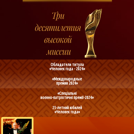
Обладатели титула
«Человек года - 2024»
«Международные
премии 2024»
«Спеціальні
воєнно-патріотичні премії-2024»
25-летний юбилей
«Человек года»