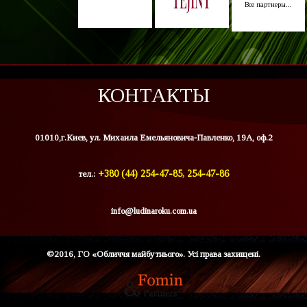
Все партнеры...
КОНТАКТЫ
01010,г.Киев, ул. Михаила Емельяновича-Павленко, 19А, оф.2
тел.:
+380 (44) 254-47-85, 254-47-86
info@ludinaroku.com.ua
©2016, ГО «Обличчя майбутнього». Усі права захищені.