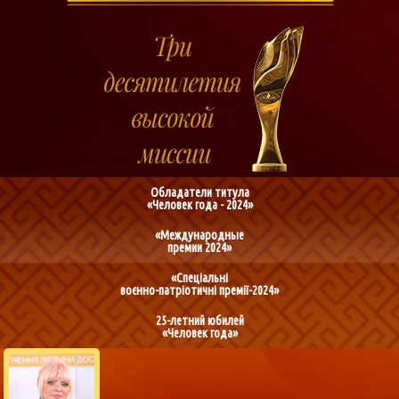
Обладатели титула
«Человек года - 2024»
«Международные
премии 2024»
«Спеціальні
воєнно-патріотичні премії-2024»
25-летний юбилей
«Человек года»