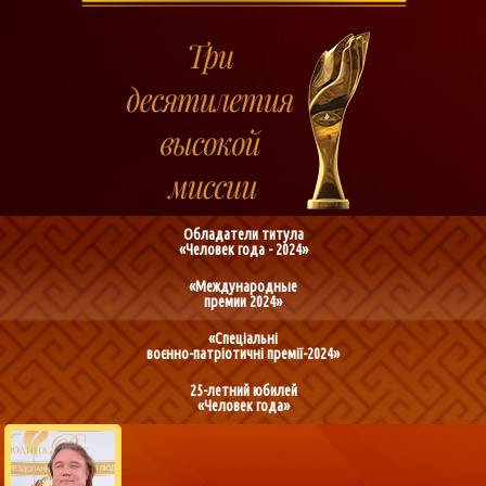
Обладатели титула
«Человек года - 2024»
«Международные
премии 2024»
«Спеціальні
воєнно-патріотичні премії-2024»
25-летний юбилей
«Человек года»