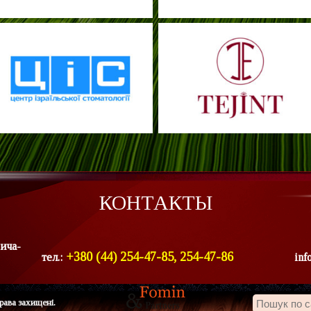
КОНТАКТЫ
ича-
+380 (44) 254-47-85, 254-47-86
тел.:
inf
рава захищені.