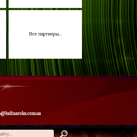
Все партнеры...
o@ludinaroku.com.ua