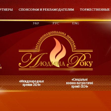
РТНЕРЫ
СПОНСОРАМ И РЕКЛАМОДАТЕЛЯМ
ТОРЖЕСТВЕННЫЕ
УКР
РУС
ENG
«Спеціальні
«Международные
воєнно-патріотичні
премии 2024»
премії-2024»