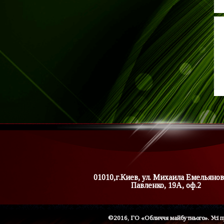
01010,г.Киев, ул. Михаила Емельянов
Павленко, 19А, оф.2
©2016, ГО «Обличчя майбутнього». Усі п